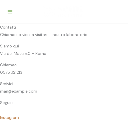
Vai
al
contenuto
Contatti
Chiamaci o vieni a visitare il nostro laboratorio
Siamo qui
Via dei Matti n.0 – Roma
Chiamaci
0575 .121213
Scrivici
mail@example.com
Seguici
Instagram