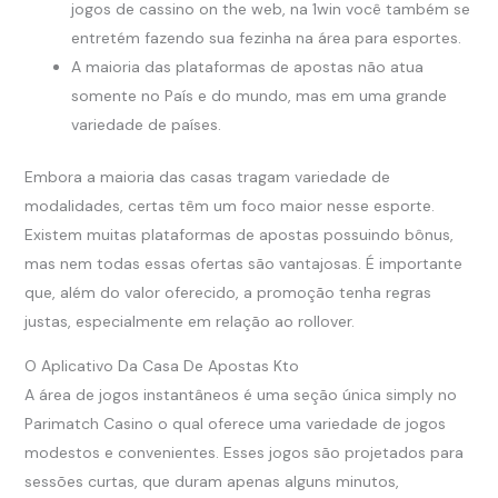
jogos de cassino on the web, na 1win você também se
entretém fazendo sua fezinha na área para esportes.
A maioria das plataformas de apostas não atua
somente no País e do mundo, mas em uma grande
variedade de países.
Embora a maioria das casas tragam variedade de
modalidades, certas têm um foco maior nesse esporte.
Existem muitas plataformas de apostas possuindo bônus,
mas nem todas essas ofertas são vantajosas. É importante
que, além do valor oferecido, a promoção tenha regras
justas, especialmente em relação ao rollover.
O Aplicativo Da Casa De Apostas Kto
A área de jogos instantâneos é uma seção única simply no
Parimatch Casino o qual oferece uma variedade de jogos
modestos e convenientes. Esses jogos são projetados para
sessões curtas, que duram apenas alguns minutos,