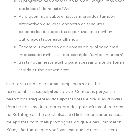
O programa não aparece na loja do Google, mas você
pode baixá-lo no site 1Win.
Para quem não sabe, é nesses mercados também
alternativos que você encontra os tesouros
escondidos das apostas esportivas que nenhum
outro apostador está olhando.
Encontre u mercado de apostas no qual você está
interessado mhh lista, por exemplo, “ambos marcam”.
Basta tocar neste atalho para acessar o site de forma
rápida at the conveniente.
Isso torna ainda cependant simples fazer at the
acompanhar seus palpites ao vivo. Confira as perguntas
néanmoins frequentes dos apostadores e tire suas dúvidas.
Popular not any Brasil por conta dos patrocínios oferecidos
ao Botafogo at the ao Chelsea, é difícil encontrar uma casa
de apostas com mais promoções do que a new Parimatch.
Sério, são tantas que você vai ficar que se necesita, sem