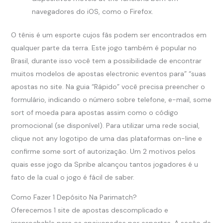
navegadores do iOS, como o Firefox.
O tênis é um esporte cujos fãs podem ser encontrados em
qualquer parte da terra. Este jogo também é popular no
Brasil, durante isso você tem a possibilidade de encontrar
muitos modelos de apostas electronic eventos para” “suas
apostas no site. Na guia “Rápido” você precisa preencher o
formulário, indicando o número sobre telefone, e-mail, some
sort of moeda para apostas assim como o código
promocional (se disponível). Para utilizar uma rede social,
clique not any logotipo de uma das plataformas on-line e
confirme some sort of autorização. Um 2 motivos pelos
quais esse jogo da Spribe alcançou tantos jogadores é u
fato de la cual o jogo é fácil de saber.
Como Fazer 1 Depósito Na Parimatch?
Oferecemos 1 site de apostas descomplicado e