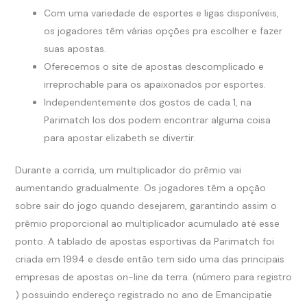
Com uma variedade de esportes e ligas disponíveis,
os jogadores têm várias opções pra escolher e fazer
suas apostas.
Oferecemos o site de apostas descomplicado e
irreprochable para os apaixonados por esportes.
Independentemente dos gostos de cada 1, na
Parimatch los dos podem encontrar alguma coisa
para apostar elizabeth se divertir.
Durante a corrida, um multiplicador do prêmio vai
aumentando gradualmente. Os jogadores têm a opção
sobre sair do jogo quando desejarem, garantindo assim o
prêmio proporcional ao multiplicador acumulado até esse
ponto. A tablado de apostas esportivas da Parimatch foi
criada em 1994 e desde então tem sido uma das principais
empresas de apostas on-line da terra. (número para registro
) possuindo endereço registrado no ano de Emancipatie