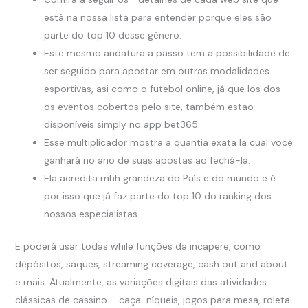
está na nossa lista para entender porque eles são
parte do top 10 desse gênero.
Este mesmo andatura a passo tem a possibilidade de
ser seguido para apostar em outras modalidades
esportivas, asi como o futebol online, já que los dos
os eventos cobertos pelo site, também estão
disponíveis simply no app bet365.
Esse multiplicador mostra a quantia exata la cual você
ganhará no ano de suas apostas ao fechá-la.
Ela acredita mhh grandeza do País e do mundo e é
por isso que já faz parte do top 10 do ranking dos
nossos especialistas.
E poderá usar todas while funções da incapere, como
depósitos, saques, streaming coverage, cash out and about
e mais. Atualmente, as variações digitais das atividades
clássicas de cassino – caça-níqueis, jogos para mesa, roleta