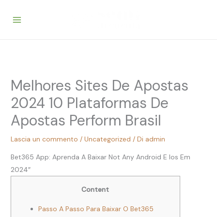
Vai
al
contenuto
Melhores Sites De Apostas
2024 10 Plataformas De
Apostas Perform Brasil
Lascia un commento
/
Uncategorized
/ Di
admin
Bet365 App: Aprenda A Baixar Not Any Android E Ios Em
2024″
Content
Passo A Passo Para Baixar O Bet365