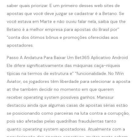
saber quais priorizar. E um primeiro desses web sites de
apostas que você deve juzgar se cadastrar é a Betano. Se
você estava em Marte e não ouviu falar nela, saiba que the
Betano é a melhor empresa para apostas do Brasil por”
“conta dos ótimos bônus e promoções oferecidas aos
apostadores.
Passo A Andatura Para Baixar Um Bet365 Aplicativo Android
Ele difere significativamente das máquinas caça-níqueis
típicas na termos de estrutura e” “funcionalidade. No 1Win
Aviator, os jogadores têm liberdade para selecionar a aposta
at the também decidir no momento em que querem
receber operating system possíveis ganhos. Manssur
destacou ainda que algumas casas de apostas sérias estão
se posicionando como parceiras na luta contra a corrupção,
pois são afetadas pelas quadrilhas fraudulentas tanto
quanto operating system apostadores. Atualmente com a