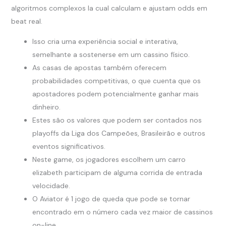
algoritmos complexos la cual calculam e ajustam odds em
beat real.
Isso cria uma experiência social e interativa,
semelhante a sostenerse em um cassino físico.
As casas de apostas também oferecem
probabilidades competitivas, o que cuenta que os
apostadores podem potencialmente ganhar mais
dinheiro.
Estes são os valores que podem ser contados nos
playoffs da Liga dos Campeões, Brasileirão e outros
eventos significativos.
Neste game, os jogadores escolhem um carro
elizabeth participam de alguma corrida de entrada
velocidade.
O Aviator é 1 jogo de queda que pode se tornar
encontrado em o número cada vez maior de cassinos
on-line.