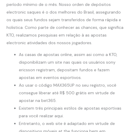
período mínimo de o mês. Nosso orden de depósitos
electronic saques é o dos melhores do Brasil, assegurando
os quais seus fundos sejam transferidos de forma rápida e
holistica. Como parte de conhecer as chances, que significa
KTO, realizamos pesquisas em relação à as apostas
electronic atividades dos nossos jogadores.
As casas de apostas online, assim asi como a KTO,
disponibilizam um site nas quais os usuários sony
ericsson registram, depositam fundos e fazem
apostas em eventos esportivos.
Ao usar o código MAX365UP no seu registro, você
consegue liberar até R$ 500 grátis em virtude de
apostar na bet365.
Existem três principais estilos de apostas esportivas
para você realizar aqui.
Entretanto, o web site é adaptado em virtude de
dispositivos móveis at the funciona bem em