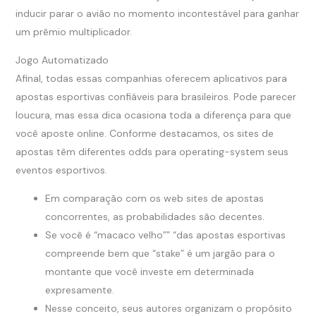
inducir parar o avião no momento incontestável para ganhar
um prêmio multiplicador.
Jogo Automatizado
Afinal, todas essas companhias oferecem aplicativos para
apostas esportivas confiáveis para brasileiros. Pode parecer
loucura, mas essa dica ocasiona toda a diferença para que
você aposte online. Conforme destacamos, os sites de
apostas têm diferentes odds para operating-system seus
eventos esportivos.
Em comparação com os web sites de apostas
concorrentes, as probabilidades são decentes.
Se você é “macaco velho”” “das apostas esportivas
compreende bem que “stake” é um jargão para o
montante que você investe em determinada
expresamente.
Nesse conceito, seus autores organizam o propósito