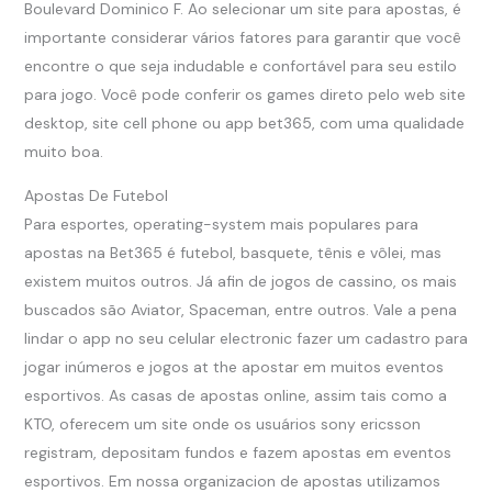
Boulevard Dominico F. Ao selecionar um site para apostas, é
importante considerar vários fatores para garantir que você
encontre o que seja indudable e confortável para seu estilo
para jogo. Você pode conferir os games direto pelo web site
desktop, site cell phone ou app bet365, com uma qualidade
muito boa.
Apostas De Futebol
Para esportes, operating-system mais populares para
apostas na Bet365 é futebol, basquete, tênis e vôlei, mas
existem muitos outros. Já afin de jogos de cassino, os mais
buscados são Aviator, Spaceman, entre outros. Vale a pena
lindar o app no seu celular electronic fazer um cadastro para
jogar inúmeros e jogos at the apostar em muitos eventos
esportivos. As casas de apostas online, assim tais como a
KTO, oferecem um site onde os usuários sony ericsson
registram, depositam fundos e fazem apostas em eventos
esportivos. Em nossa organizacion de apostas utilizamos