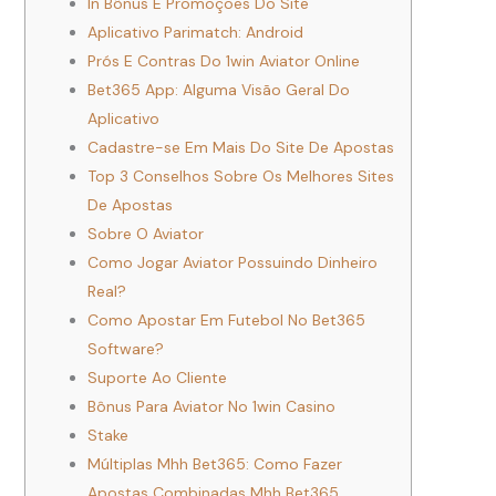
In Bônus E Promoções Do Site
Aplicativo Parimatch: Android
Prós E Contras Do 1win Aviator Online
Bet365 App: Alguma Visão Geral Do
Aplicativo
Cadastre-se Em Mais Do Site De Apostas
Top 3 Conselhos Sobre Os Melhores Sites
De Apostas
Sobre O Aviator
Como Jogar Aviator Possuindo Dinheiro
Real?
Como Apostar Em Futebol No Bet365
Software?
Suporte Ao Cliente
Bônus Para Aviator No 1win Casino
Stake
Múltiplas Mhh Bet365: Como Fazer
Apostas Combinadas Mhh Bet365