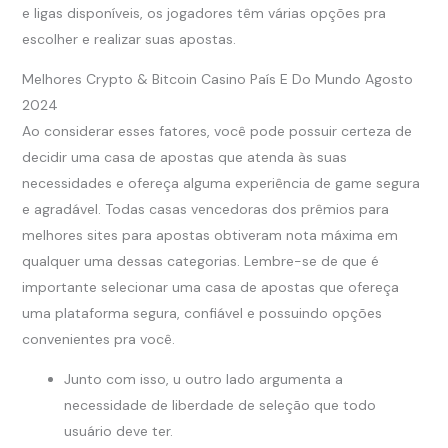
e ligas disponíveis, os jogadores têm várias opções pra
escolher e realizar suas apostas.
Melhores Crypto & Bitcoin Casino País E Do Mundo Agosto
2024
Ao considerar esses fatores, você pode possuir certeza de
decidir uma casa de apostas que atenda às suas
necessidades e ofereça alguma experiência de game segura
e agradável. Todas casas vencedoras dos prêmios para
melhores sites para apostas obtiveram nota máxima em
qualquer uma dessas categorias. Lembre-se de que é
importante selecionar uma casa de apostas que ofereça
uma plataforma segura, confiável e possuindo opções
convenientes pra você.
Junto com isso, u outro lado argumenta a
necessidade de liberdade de seleção que todo
usuário deve ter.