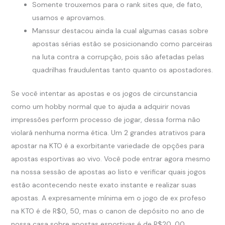
Somente trouxemos para o rank sites que, de fato,
usamos e aprovamos.
Manssur destacou ainda la cual algumas casas sobre
apostas sérias estão se posicionando como parceiras
na luta contra a corrupção, pois são afetadas pelas
quadrilhas fraudulentas tanto quanto os apostadores.
Se você intentar as apostas e os jogos de circunstancia
como um hobby normal que to ajuda a adquirir novas
impressões perform processo de jogar, dessa forma não
violará nenhuma norma ética. Um 2 grandes atrativos para
apostar na KTO é a exorbitante variedade de opções para
apostas esportivas ao vivo. Você pode entrar agora mesmo
na nossa sessão de apostas ao listo e verificar quais jogos
estão acontecendo neste exato instante e realizar suas
apostas. A expresamente mínima em o jogo de ex profeso
na KTO é de R$0, 50, mas o canon de depósito no ano de
nossa casa sobre apostas esportivas é de R$20, 00.