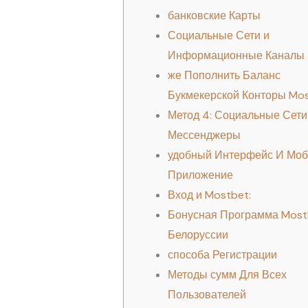
банковские Карты
Социальные Сети и
Информационные Каналы
же Пополнить Баланс
Букмекерской Конторы Mo
Метод 4: Социальные Сети
Мессенджеры
удобный Интерфейс И Моб
Приложение
Вход и Mostbet:
Бонусная Программа Most
Белоруссии
способа Регистрации
Методы сумм Для Всех
Пользователей