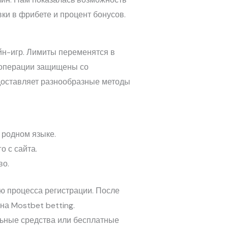
ки в фрибете и процент бонусов.
йн-игр. Лимиты переменятся в
е операции защищены со
доставляет разнообразные методы
 родном языке.
о с сайта.
во.
 процесса регистрации. После
 на Mostbet betting.
льные средства или бесплатные