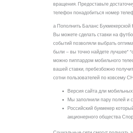
вращения. Предоставьте достаточн
телефон понадобиться номер телеф
а Пополнить Баланс Букмекерской
Вы можете сделать ставки на футбо
событий позволяли выбрать оптима
были – вы точно найдете лучшее” “
можно пиппардом мобильного телеф
вашей ставки, пребезбожно получи
сотни пользователей по ковсему СН
Версия сайта дли мобильных 
Мы заполнили пару полей и с
Российский букмекер который
акционерного общества Спор
Социальные сети смогут получать а