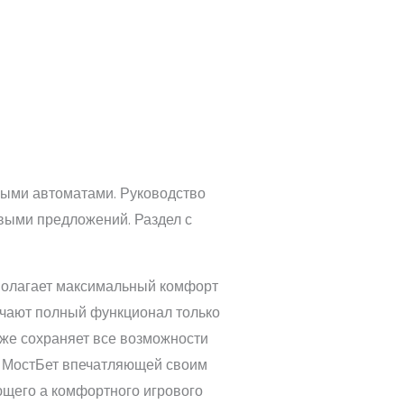
овыми автоматами. Руководство
овыми предложений. Раздел с
полагает максимальный комфорт
учают полный функционал только
 же сохраняет все возможности
м МостБет впечатляющей своим
ющего а комфортного игрового