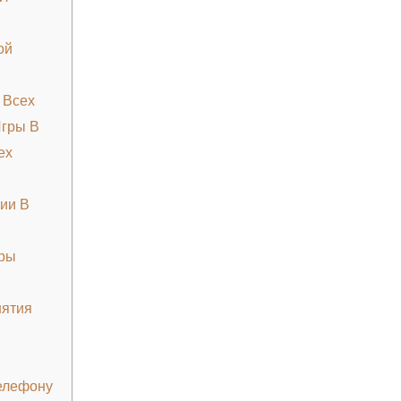
ой
 Всех
Игры В
ех
ии В
оры
нятия
елефону