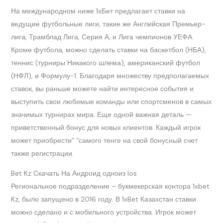
На международном ниже 1хБет предлагает ставки на
ведущие футбольные лиги, такие же Английская Премьер-
лига, Трамблад Лига, Серия А, и Лига чемпионов УЕФА.
Кроме футбола, можно сделать ставки на баскетбол (НБА),
теннис (турниры Никакого шлема), американский футбол
(НФЛ), и Формулу-1. Благодаря множеству предполагаемых
ставок, вы раньше можете найти интересное события и
выступить свои любимые команды или спортсменов в самых
значимых турнирах мира. Еще одной важная деталь —
приветственный бонус для новых клиентов. Каждый игрок
может приобрести” “самого тенге на свой бонусный счет
также регистрации.
Bet Kz Скачать На Андроид одноиз Ios
Региональное подразделение – букмекерская контора 1xbet
Kz, было запущено в 2016 году. В 1xBet Казахстан ставки
можно сделано и с мобильного устройства. Игрок может