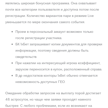
являлись широкая бонусная программа. Она охватывает
почти все категории пользователя и доступна потом после
регистрации. Количество вариантов пари в режиме Live
уменьшается по мере окончания самого события.
Проем в персональный аккаунт возможен только
госле регистрации участника.
БК 1хБет запрашивает копии документов для проверки
информации, поэтому сведения должны быть
свидетельств.
При нажатии на интересующий игрока коэффициент,
зарухом переносится в купон, расположенный справа.
В др недостатков конторы 1xBet обычно отмечается
невозможность доступных ГЕО.
Ожидание обработки запросом на выплату порой достигает
48 астросуток, но чаще чем заявки проходят намного
быстрее. С любого проблемами, если их возникают на