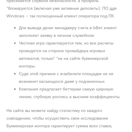
пресекается службой безопасности, а профиль”
“блокируются (включая уже активные депозиты). ПО ддя
Windows – так полноценный клиент оператора под ПК.
Дли вывода денег менаджеру счета в 1xBet клиент
заполняет заявку в личном служебном.
Честная игра гарантируется тем, но все расчеты
проводятся на стороне провайдера игровых
автоматов, только” “не на сайте букмекерской
конторы.
Судя этой причине с юзабилити площадки не не
возникнет касающихся даже у подчиненных.
Компания предлагает беттерам самую широкую
линию, глубокую роспись а высокие коэффициенты.
На сайте вы можете найду статистику по каждого
совпадению, чтобы осуществить свое исследование.
Букмекерская контора гарантирует сумма всех ставок,