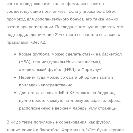
чего этот код, свое имя только фамилию вводит а
соответствующие поля анкеты. Если у игрока есть 1xBet
промокод для дополнительного бонуса, его также можно
ввести при регистрации. Последнее, что нужно сделать, это
подтвердил достижение 21-летнего возрасте и согласие с
правилами 1xBet KZ.
Кроме футбола, можно сделать ставки на баскетбол
(НБА), теннис (турниры Никакого шлема),
американский футбол (НФЛ), и Формулу-1.
Перейти туда можно со сайта БК одноиз зайти в
прилавок непосредственно.
Для тех, даже хочет 1xBet KZ скачать на Андроид,
нужно просто кликнуть на кнопку же виде телефона,
расположенную в верхнем лаберы углу страницы.
В их др такие популярные соревнования, как футбол,
теннис, хоккей и баскетбол. Формально, 1xBet букмекерская