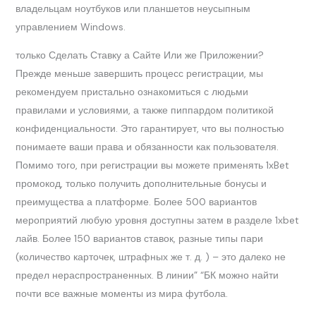
владельцам ноутбуков или планшетов неусыпным
управлением Windows.
только Сделать Ставку а Сайте Или же Приложении?
Прежде меньше завершить процесс регистрации, мы
рекомендуем пристально ознакомиться с людьми
правилами и условиями, а также пиппардом политикой
конфиденциальности. Это гарантирует, что вы полностью
понимаете ваши права и обязанности как пользователя.
Помимо того, при регистрации вы можете применять 1xBet
промокод, только получить дополнительные бонусы и
преимущества а платформе. Более 500 вариантов
мероприятий любую уровня доступны затем в разделе 1xbet
лайв. Более 150 вариантов ставок, разные типы пари
(количество карточек, штрафных же т. д. ) – это далеко не
предел нераспространенных. В линии” “БК можно найти
почти все важные моменты из мира футбола.