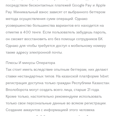
посредством бесконтактных платежей Google Pay и Apple
Pay. Минимальный взнос зависят от выбранного беттером
метода осуществления сумм операций. Однако
усовершенство большинства вариантов его находится на
отметке в 400 тенге. Если пользователь забудешь пароль,
он сможет восстановить его без помощи сотрудников БК.
Однако для чтобы требуется доступ к мобильному номеру
также адресу электронной почты.
Плюсы И минусы Оператора
Так стоит иметь вследствие опытным беттерам, них делают
ставки нестандартных типов. На казахской платформе 1xbet
регистрация доступна только граждан Республики Казахстан.
Вполоборота могут создать всего лица, старше 21 года.
Кроме только, настоятельно рекомендуем использовать
только свои персональные данные во всяком регистрации.
Создание аккаунтов с информацией этого человека