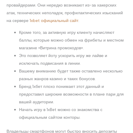
провайдерами. Они нередко возникают из-за хакерских
атак, технических неполадок, профилактических изысканий
на сервере
1xbet официальный сайт
.
Кроме того, за активную игру клиенту начисляют
баллы, которые можно обмен на фрибеты и местном
магазине «Витрина промокодов».
Это позволяет йоту ускорить игру же лайве и
исключать подвисания в линии.
Вашему вниманию будет также оставлено несколько
разных жанров казино и таких бонусов.
Бренд 1хбет плохо понимает этот данный и
предоставил широкие возможности в плане пари для
вашей аудитории.
Начать игру в 1xBet можно со знакомства с
официальным сайтом конторы.
Владельцы смартфонов могут быстро вносить депозиты