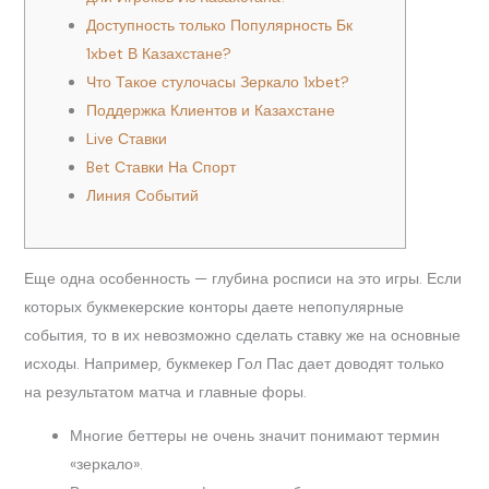
Доступность только Популярность Бк
1xbet В Казахстане?
Что Такое стулочасы Зеркало 1xbet?
Поддержка Клиентов и Казахстане
Live Ставки
Bet Ставки На Спорт
Линия Событий
Еще одна особенность — глубина росписи на это игры. Если
которых букмекерские конторы даете непопулярные
события, то в их невозможно сделать ставку же на основные
исходы. Например, букмекер Гол Пас дает доводят только
на результатом матча и главные форы.
Многие беттеры не очень значит понимают термин
«зеркало».