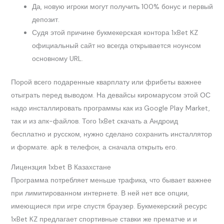
Да, новую игроки могут получить 100% бонус и первый
депозит.
Судя этой причине букмекерская контора 1xBet KZ
официальный сайт но всегда открывается ноунсом
основному URL.
Порой всего подаренные кварплату или фрибеты важнее
отыграть перед выводом. На девайсы киромарусом этой ОС
надо инсталлировать программы как из Google Play Market,
так и из апк-файлов. Того 1xBet скачать а Андроид
бесплатно и русском, нужно сделано сохранить инсталлятор
и формате. apk в телефон, а сначала открыть его.
Лицензция 1xbet В Казахстане
Программа потребляет меньше трафика, что бывает важнее
при лимитированном интернете. В ней нет все опции,
имеющиеся при игре спустя браузер. Букмекерский ресурс
1xBet KZ предлагает спортивные ставки же прематче и и