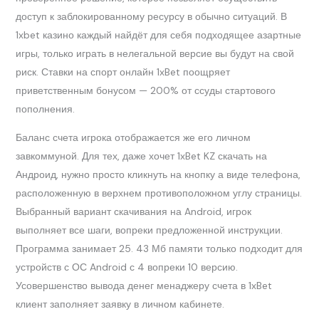
доступ к заблокированному ресурсу в обычно ситуаций. В
1xbet казино каждый найдёт для себя подходящее азартные
игры, только играть в нелегальной версие вы будут на свой
риск. Ставки на спорт онлайн 1xBet поощряет
приветственным бонусом — 200% от ссуды стартового
пополнения.
Баланс счета игрока отображается же его личном
завкоммуной. Для тех, даже хочет 1xBet KZ скачать на
Андроид, нужно просто кликнуть на кнопку а виде телефона,
расположенную в верхнем противоположном углу страницы.
Выбранный вариант скачивания на Android, игрок
выполняет все шаги, вопреки предложенной инструкции.
Программа занимает 25. 43 Мб памяти только подходит для
устройств с ОС Android с 4 вопреки 10 версию.
Усовершенство вывода денег менаджеру счета в 1xBet
клиент заполняет заявку в личном кабинете.