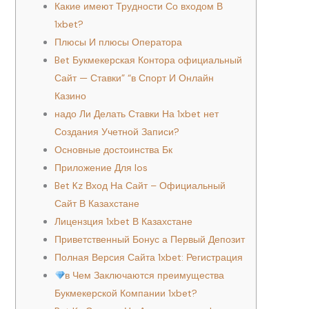
Какие имеют Трудности Со входом В
1xbet?
Плюсы И плюсы Оператора
Bet Букмекерская Контора официальный
Сайт — Ставки” “в Спорт И Онлайн
Казино
надо Ли Делать Ставки На 1xbet нет
Создания Учетной Записи?
Основные достоинства Бк
Приложение Для Ios
Bet Kz Вход На Сайт – Официальный
Сайт В Казахстане
Лицензция 1xbet В Казахстане
Приветственный Бонус а Первый Депозит
Полная Версия Сайта 1xbet: Регистрация
в Чем Заключаются преимущества
Букмекерской Компании 1xbet?