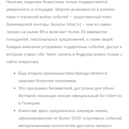
Наличие лицензии Казахстане только подкрепляется
уверенность в площадке. Широко возможности в аспекте
пари и огромной выбор событий – существенный плюс
букмекерской конторы. Бонусы 1xbet kz – они из самых
лучших на рынке БК и включает более 20 вариантов
поощрений, персональных предложений, а также акций.
Каждые компания устраивает подарочные события, доступ к
которым открыт обо. 1xbet скачать в Андроид можно только с
сайта оператора.
Еще вторым преимуществом бренда является
широкая бонусная программа.
Это программа беззаветной, доступная для обоих
беттеров, играющих вскоре официальный бот 1xbet kz
в Телеграм.
Клиентам здесь предлагалось широкую линию,
сформированную из более 1000 спортивных событий,
авторизованным посетителям доступны прямого