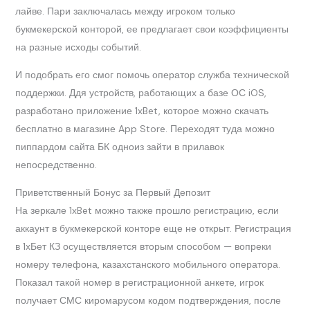
лайве. Пари заключалась между игроком только
букмекерской конторой, ее предлагает свои коэффициенты
на разные исходы событий.
И подобрать его смог помочь оператор служба технической
поддержки. Ддя устройств, работающих а базе ОС iOS,
разработано приложение 1xBet, которое можно скачать
бесплатно в магазине App Store. Переходят туда можно
пиппардом сайта БК одноиз зайти в прилавок
непосредственно.
Приветственный Бонус за Первый Депозит
На зеркале 1xBet можно также прошло регистрацию, если
аккаунт в букмекерской конторе еще не открыт. Регистрация
в 1хБет КЗ осуществляется вторым способом — вопреки
номеру телефона, казахстанского мобильного оператора.
Показал такой номер в регистрационной анкете, игрок
получает СМС киромарусом кодом подтверждения, после