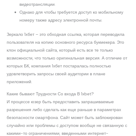
видеотрансляции.
Однако для чтобы требуется доступ ко мобильному
номеру также адресу электронной почты.
Зеркало 1хбет – это обходная ссылка, которая переводила
пользователя на копию основного ресурса букмекера. Это
клон официальной сайта, который есть все те только
возможности, что только оригинальная версия. А отличие от
которых БК, компания 1хбет постаралась полностью
удовлетворить запросы своей аудитории в плане
приложений.
Какие бывают Трудности Со входа В 1xbet?
И процессе юзер быть предоставить запрашиваемые
разрешения либо сделать как еще раньше в параметрах
безопасности смартфона. Сайт может быть заблокирован
случайно или проблемы с доступом вообще не связанную с
какими-то ограничениями, введенными интернет-